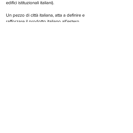
edifici istituzionali italiani).
Un pezzo di città italiana, atta a definire e
rafforzare il prodotto italiano all’estero,
nell’attraversamento e percezione spaziale,
orienta il visitatore nei flussi di percorrenza
con rimandi storici, visivi e immersivi
appartenenti ad un immaginario comune.
Precedente
Successivo
©2025 Nicola Auciello Architetto - Ordine degli
Architetti P.P.C. di Roma sez. A n.16392
Tutti i Diritti Riservati. P.IVA IT02311490649
Privacy Policy