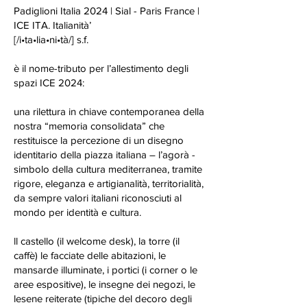
Padiglioni Italia 2024 | Sial - Paris France |
ICE ITA. Italianità’
[/i•ta•lia•ni•tà/] s.f.
è il nome-tributo per l’allestimento degli
spazi ICE 2024:
una rilettura in chiave contemporanea della
nostra “memoria consolidata” che
restituisce la percezione di un disegno
identitario della piazza italiana – l’agorà -
simbolo della cultura mediterranea, tramite
rigore, eleganza e artigianalità, territorialità,
da sempre valori italiani riconosciuti al
mondo per identità e cultura.
ll castello (il welcome desk), la torre (il
caffè) le facciate delle abitazioni, le
mansarde illuminate, i portici (i corner o le
aree espositive), le insegne dei negozi, le
lesene reiterate (tipiche del decoro degli