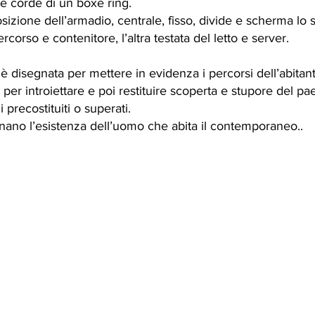
e corde di un boxe ring.
izione dell’armadio, centrale, fisso, divide e scherma lo 
rcorso e contenitore, l’altra testata del letto e server.
 disegnata per mettere in evidenza i percorsi dell’abitante 
te per introiettare e poi restituire scoperta e stupore del 
i precostituiti o superati.
no l’esistenza dell’uomo che abita il contemporaneo..
icola Auciello Architetto - Ordine degli Architetti P.P.C. di Roma sez. A
Tutti i Diritti Riservati. P.IVA IT02311490649
Privacy Policy