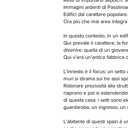
Resti di importanti sepolcri. s
Immagini ardenti di Pasolini
Edifici dal carattere popolare.
Ora più che mai area integra 
In questo contesto, in un edif
Qui prevale il carattere, la f
divenire: quella di un giova
Qui v’era un’antica fabbrica d
L’innesto è il focus: un sett
muri si dirama sui tre assi sp
Ridonare preziosità alla strut
riaprono e poi si estendendono
di questa casa: i setti sono e
guardaroba, un ingresso, un c
L’abitante di questi spazi è 