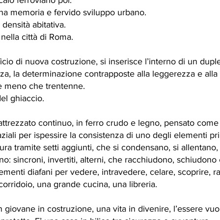
calo ferroviario poi.
ana memoria e fervido sviluppo urbano.
 densità abitativa.
nella città di Roma.
icio di nuova costruzione, si inserisce l’interno di un dupl
orza, la determinazione contrapposte alla leggerezza e alla du
ne meno che trentenne.
el ghiaccio.
o attrezzato continuo, in ferro crudo e legno, pensato co
aziali per ispessire la consistenza di uno degli elementi pr
tura tramite setti aggiunti, che si condensano, si allentano, 
: sincroni, invertiti, alterni, che racchiudono, schiudono 
lementi diafani per vedere, intravedere, celare, scoprire, 
orridoio, una grande cucina, una libreria.
un giovane in costruzione, una vita in divenire, l’essere vu