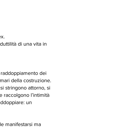
ex.
ttilità di una vita in
me raddoppiamento dei
imari della costruzione.
si stringono attorno, si
e raccolgono l’intimità
raddoppiare: un
ole manifestarsi ma