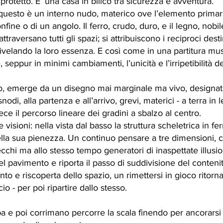
rotetto. E’ una casa in bilico tra sicurezza e avventura.
 questo è un interno nudo, materico ove l’elemento primario
e o di un angolo. Il ferro, crudo, duro, e il legno, nobile,
raversano tutti gli spazi; si attribuiscono i reciproci desti
rivelando la loro essenza. E così come in una partitura mus
, seppur in minimi cambiamenti, l’unicità e l’irripetibilità d
, emerge da un disegno mai marginale ma vivo, designato 
odi, alla partenza e all’arrivo, grevi, materici - a terra in
vece il percorso lineare dei gradini a sbalzo al centro.
visioni: nella vista dal basso la struttura scheletrica in ferr
nella sua pienezza. Un continuo pensare a tre dimensioni, c
ecchi ma allo stesso tempo generatori di inaspettate illusioni 
el pavimento e riporta il passo di suddivisione del conteni
o e riscoperta dello spazio, un rimettersi in gioco ritorna
o - per poi ripartire dallo stesso.
a e poi corrimano percorre la scala finendo per ancorarsi 