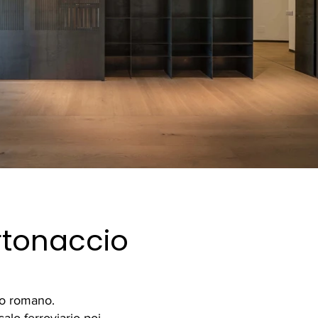
rtonaccio
ro romano.