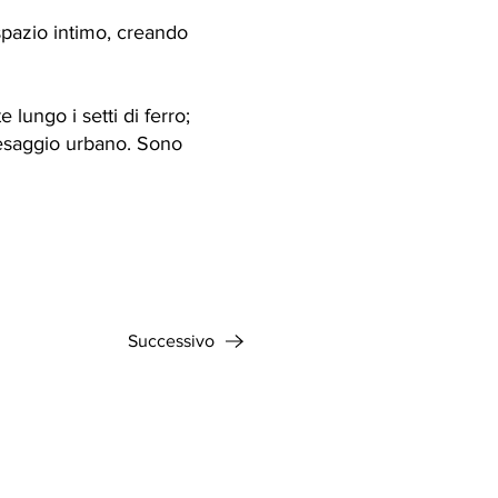
spazio intimo, creando
lungo i setti di ferro;
paesaggio urbano. Sono
Successivo
 n.16392