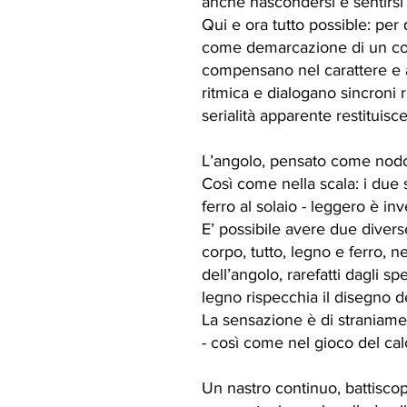
anche nascondersi e sentirsi p
Qui e ora tutto possible: per
come demarcazione di un confin
compensano nel carattere e att
ritmica e dialogano sincroni 
serialità apparente restituisce
L’angolo, pensato come nodo
Così come nella scala: i due sn
ferro al solaio - leggero è in
E’ possibile avere due diverse 
corpo, tutto, legno e ferro, 
dell’angolo, rarefatti dagli sp
legno rispecchia il disegno d
La sensazione è di straniament
- così come nel gioco del calci
Un nastro continuo, battiscop